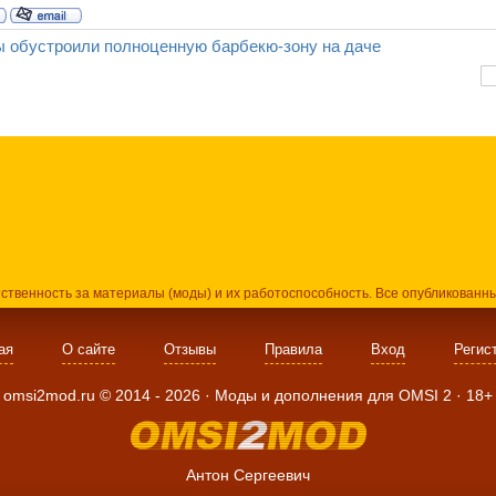
ы обустроили полноценную барбекю-зону на даче
тственность за материалы (моды) и их работоспособность. Все опубликованн
ая
О сайте
Отзывы
Правила
Вход
Регис
omsi2mod.ru ©
2014
- 2026 · Моды и дополнения для OMSI 2 ·
18+
Антон Сергеевич