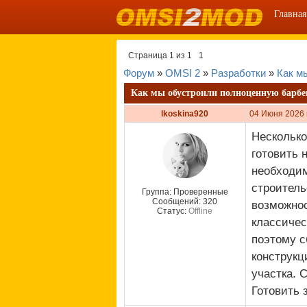
Главная
Страница
1
из
1
1
Форум
»
OMSI 2
»
Разработки
»
Как м
Как мы обустроили полноценную барбек
lkoskina920
04 Июня 2026 
Несколько
готовить 
необходим
строитель
Группа: Проверенные
Сообщений:
320
возможно
Статус:
Offline
классичес
поэтому с
конструкц
участка. 
Готовить 