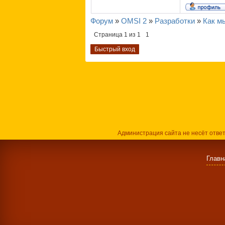
Форум
»
OMSI 2
»
Разработки
»
Как м
Страница
1
из
1
1
Администрация сайта не несёт отве
Главн