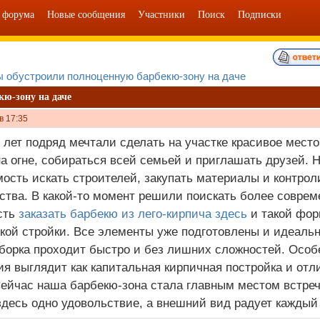
 форума
Новые сообщения
Участники
Поиск
Подписки
ы обустроили полноценную барбекю-зону на даче
ю-зону на даче
в 17:35
 лет подряд мечтали сделать на участке красивое место
на огне, собираться всей семьей и приглашать друзей. 
ость искать строителей, закупать материалы и контрол
ства. В какой-то момент решили поискать более совре
сть
заказать барбекю из лего-кирпича здесь
и такой фор
кой стройки. Все элементы уже подготовлены и идеально
борка проходит быстро и без лишних сложностей. Особ
ия выглядит как капитальная кирпичная постройка и от
Сейчас наша барбекю-зона стала главным местом встреч
здесь одно удовольствие, а внешний вид радует каждый 