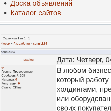
Доска объявлений
Каталог сайтов
Страница
1
из
1
1
Форум
»
Разработки
»
sonnick84
sonnick84
Дата: Четверг, 
prxblog
В любом бизнес
Группа: Проверенные
Сообщений:
108
который работу
Награды:
0
Репутация:
0
холдингами, пр
Статус:
Offline
или оборудовани
своих покупател