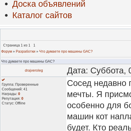
Доска объявлений
Каталог сайтов
Страница
1
из
1
1
Форум
»
Разработки
»
Что думаете про машины GAC?
Что думаете про машины GAC?
Дата: Суббота, 
drajveroleg
Сосед недавно 
Группа: Проверенные
Сообщений:
41
мечты. Я присмо
Награды:
0
Репутация:
0
особенно для бо
Статус:
Offline
машин кот напл
будет. Кто реал