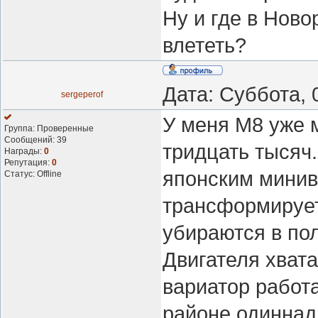
Ну и где в Ново
влететь?
Дата: Суббота, 
sergeperof
У меня M8 уже 
Группа: Проверенные
Сообщений:
39
тридцать тысяч.
Награды:
0
Репутация:
0
японским минив
Статус:
Offline
трансформирует
убираются в пол
Двигателя хвата
вариатор работа
районе одиннад