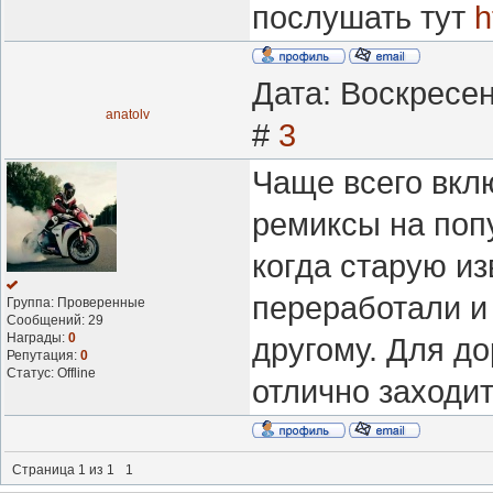
послушать тут
h
Дата: Воскресен
anatolv
#
3
Чаще всего вкл
ремиксы на поп
когда старую и
переработали и 
Группа: Проверенные
Сообщений:
29
Награды:
0
другому. Для д
Репутация:
0
Статус:
Offline
отлично заходит
Страница
1
из
1
1