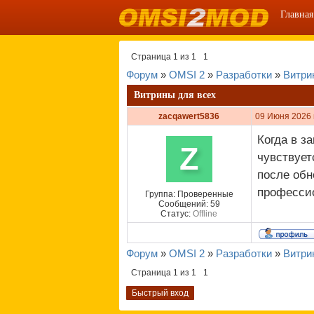
Главная
Страница
1
из
1
1
Форум
»
OMSI 2
»
Разработки
»
Витри
Витрины для всех
zacqawert5836
09 Июня 2026 
Когда в з
Z
чувствует
после обн
професси
Группа: Проверенные
Сообщений:
59
Статус:
Offline
Форум
»
OMSI 2
»
Разработки
»
Витри
Страница
1
из
1
1