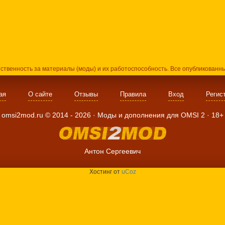
тственность за материалы (моды) и их работоспособность. Все опубликованн
ая
О сайте
Отзывы
Правила
Вход
Регис
omsi2mod.ru ©
2014
- 2026 · Моды и дополнения для OMSI 2 ·
18+
Антон Сергеевич
Хостинг от
uCoz