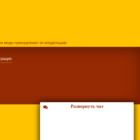
ые моды принадлежат их владельцам.
трация
Развернуть чат