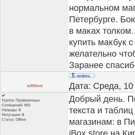
нормальном маг
Петербурге. Бою
в маках толком.
купить макбук с
желательно что
Заранее спасиб
Дата: Среда, 10
kxf90kost
Добрый день. П
Группа: Проверенные
Сообщений:
960
текста и таблиц
Награды:
0
Репутация:
0
магазинам: в П
Статус:
Offline
iBox.store на 