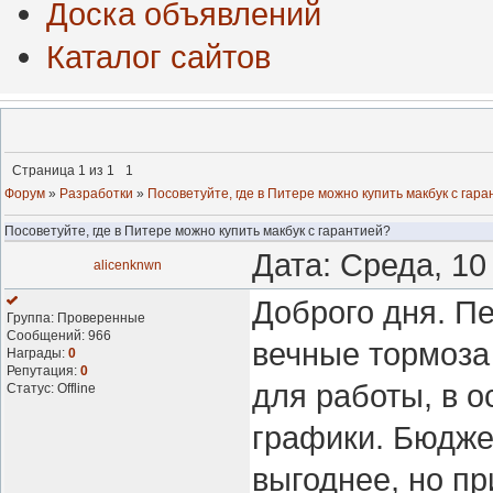
Доска объявлений
Каталог сайтов
Страница
1
из
1
1
Форум
»
Разработки
»
Посоветуйте, где в Питере можно купить макбук с гар
Посоветуйте, где в Питере можно купить макбук с гарантией?
Дата: Среда, 10
alicenknwn
Доброго дня. П
Группа: Проверенные
Сообщений:
966
вечные тормоза
Награды:
0
Репутация:
0
для работы, в о
Статус:
Offline
графики. Бюджет
выгоднее, но при