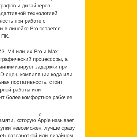
рафов и дизайнеров,
адаптивной технологией
ность при работе с
и в линейке Pro остается
 ПК.
3, M4 или их Pro и Max
графический процессоры, а
 минимизирует задержки при
3D-сцен, компиляции кода или
ная портативность, стоит
арной работы или
ит более комфортное рабочее
0
мяти, которую Apple называет
купки невозможен, лучше сразу
веб-разработкой или дизайном,