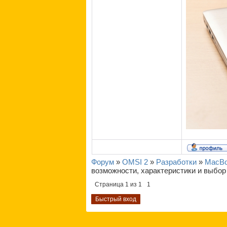
Форум
»
OMSI 2
»
Разработки
»
MacBo
возможности, характеристики и выбор
Страница
1
из
1
1