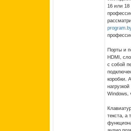
16 или 18
профессио
рассматри
program.b
професси
Порты и п
HDMI, сло
с собой п
подключен
коробки. 
нагрузкой
Windows, 
Клавиатур
текста, а
функциона
аудио поз