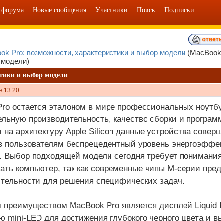
 форума
Новые сообщения
Участники
Поиск
Подписки
ok Pro: возможности, характеристики и выбор модели
(MacBook
 модели)
стики и выбор модели
в 13:20
ro остается эталоном в мире профессиональных ноутбук
льную производительность, качество сборки и програм
 на архитектуру Apple Silicon данные устройства совер
 пользователям беспрецедентный уровень энергоэффе
 Выбор подходящей модели сегодня требует понимания 
ать компьютер, так как современные чипы M-серии пре
тельности для решения специфических задач.
преимуществом MacBook Pro является дисплей Liquid R
ю mini-LED для достижения глубокого черного цвета и в