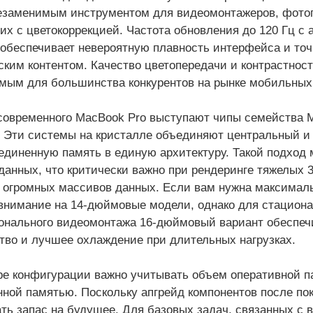
езаменимым инструментом для видеомонтажеров, фотог
х с цветокоррекцией. Частота обновления до 120 Гц с 
 обеспечивает невероятную плавность интерфейса и точ
ким контентом. Качество цветопередачи и контрастност
мым для большинства конкурентов на рынке мобильных
овременного MacBook Pro выступают чипы семейства M
 Эти системы на кристалле объединяют центральный и 
единенную память в единую архитектуру. Такой подход
данных, что критически важно при рендеринге тяжелых 
 огромных массивов данных. Если вам нужна максималь
внимание на 14-дюймовые модели, однако для стацион
нального видеомонтажа 16-дюймовый вариант обеспеч
тво и лучшее охлаждение при длительных нагрузках.
е конфигурации важно учитывать объем оперативной па
ной памятью. Поскольку апгрейд компонентов после по
ть запас на будущее. Для базовых задач, связанных с 