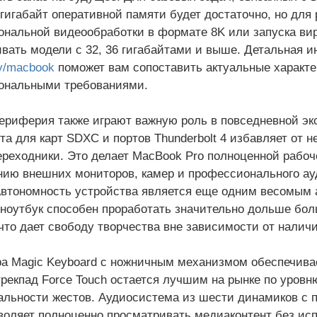
 гигабайт оперативной памяти будет достаточно, но для
нальной видеообработки в формате 8K или запуска ви
вать модели с 32, 36 гигабайтами и выше. Детальная 
y/macbook
поможет вам сопоставить актуальные характ
ональными требованиями.
ериферия также играют важную роль в повседневной э
та для карт SDXC и портов Thunderbolt 4 избавляет от 
ереходники. Это делает MacBook Pro полноценной рабоче
ию внешних мониторов, камер и профессионального ау
Автономность устройства является еще одним весомым 
 ноутбук способен проработать значительно дольше бол
что дает свободу творчества вне зависимости от наличи
а Magic Keyboard с ножничным механизмом обеспечива
 трекпад Force Touch остается лучшим на рынке по уров
льности жестов. Аудиосистема из шести динамиков с п
воляет полноценно просматривать медиаконтент без ис