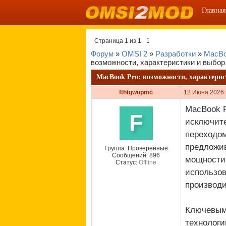
Главная
Страница
1
из
1
1
Форум
»
OMSI 2
»
Разработки
»
MacBo
возможности, характеристики и выбор
MacBook Pro: возможности, характери
fthtgwupmc
12 Июня 2026 
MacBook P
F
исключите
переходом
предложив
Группа: Проверенные
Сообщений:
896
мощности.
Статус:
Offline
использов
производи
Ключевым 
технологи