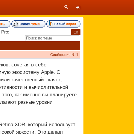
 Pro:
Сообщение №
1
ов, сочетая в себе
мную экосистему Apple. С
шили качественный скачок,
ктивности и вычислительной
того, как именно вы планируете
длагают разные уровни
etina XDR, который использует
ысокой яркости. Это делает