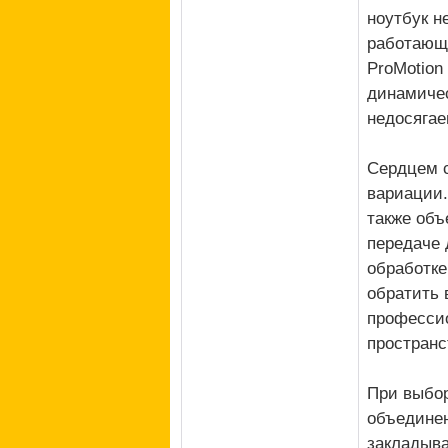
ноутбук н
работающи
ProMotion
динамичес
недосягае
Сердцем с
вариации.
также объ
передаче 
обработке
обратить 
профессио
пространс
При выбор
объединен
закладыва