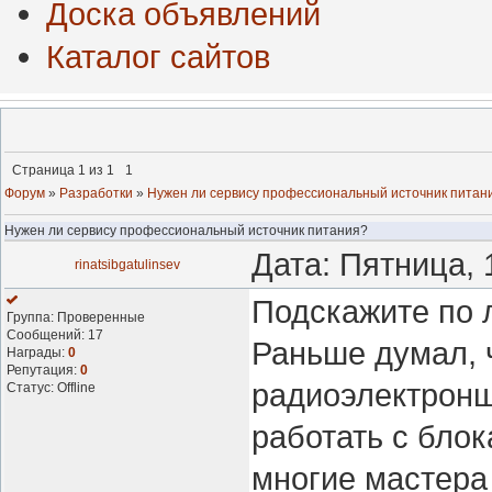
Доска объявлений
Каталог сайтов
Страница
1
из
1
1
Форум
»
Разработки
»
Нужен ли сервису профессиональный источник питан
Нужен ли сервису профессиональный источник питания?
Дата: Пятница, 
rinatsibgatulinsev
Подскажите по 
Группа: Проверенные
Сообщений:
17
Раньше думал, 
Награды:
0
Репутация:
0
радиоэлектронщ
Статус:
Offline
работать с блок
многие мастера