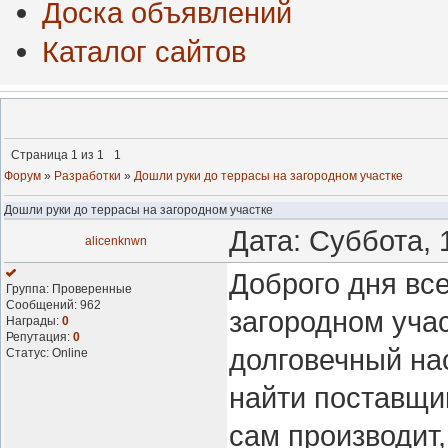
Доска объявлений
Каталог сайтов
Страница
1
из
1
1
Форум
»
Разработки
»
Дошли руки до террасы на загородном участке
Дошли руки до террасы на загородном участке
Дата: Суббота, 
alicenknwn
Доброго дня вс
Группа: Проверенные
Сообщений:
962
загородном уча
Награды:
0
Репутация:
0
долговечный нас
Статус:
Online
найти поставщик
сам производит,