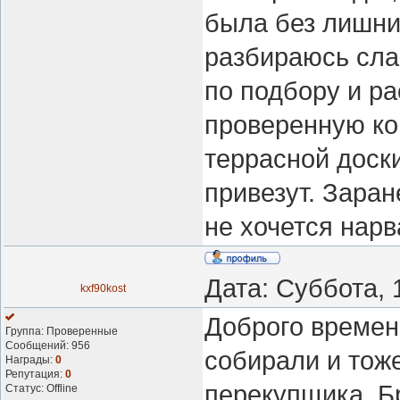
была без лишни
разбираюсь сла
по подбору и ра
проверенную ко
террасной доски
привезут. Заран
не хочется нарв
Дата: Суббота, 
kxf90kost
Доброго времен
Группа: Проверенные
Сообщений:
956
собирали и тож
Награды:
0
Репутация:
0
перекупщика. Б
Статус:
Offline