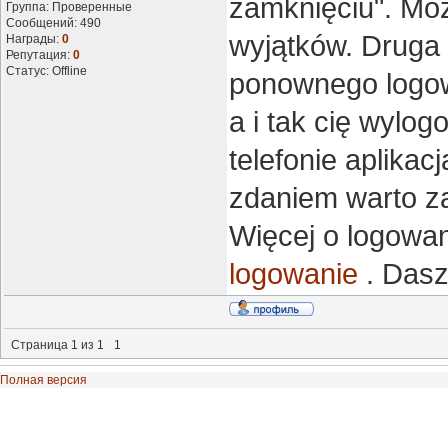
zamknięciu". Mo
Группа: Проверенные
Сообщений:
490
wyjątków. Druga
Награды:
0
Репутация:
0
Статус:
Offline
ponownego logow
a i tak cię wylog
telefonie aplikac
zdaniem warto za
Więcej o logowan
logowanie
. Dasz
Страница
1
из
1
1
Полная версия