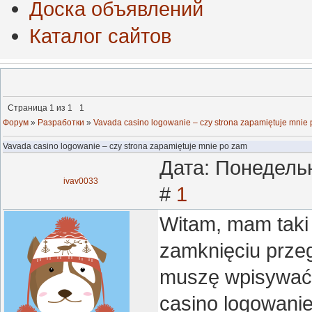
Доска объявлений
Каталог сайтов
Страница
1
из
1
1
Форум
»
Разработки
»
Vavada casino logowanie – czy strona zapamiętuje mnie
Vavada casino logowanie – czy strona zapamiętuje mnie po zam
Дата: Понедельн
ivav0033
#
1
Witam, mam taki
zamknięciu przeg
muszę wpisywać 
casino logowanie