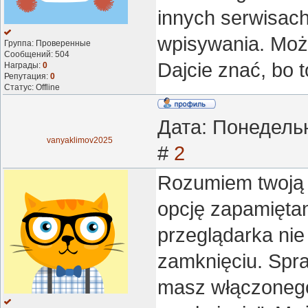
innych serwisach
wpisywania. Moż
Группа: Проверенные
Сообщений:
504
Dajcie znać, bo 
Награды:
0
Репутация:
0
Статус:
Offline
Дата: Понедельн
vanyaklimov2025
#
2
Rozumiem twoją 
opcję zapamiętania
przeglądarka nie
zamknięciu. Spra
masz włączonego