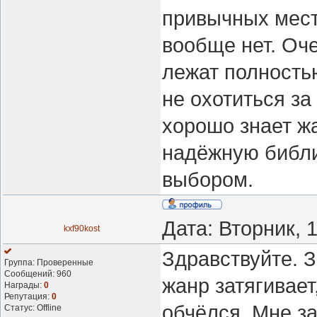
привычных места
вообще нет. Оче
лежат полностью
не охотиться з
хорошо знает ж
надёжную библи
выбором.
Дата: Вторник, 
kxf90kost
Здравствуйте. З
Группа: Проверенные
Сообщений:
960
жанр затягивает
Награды:
0
Репутация:
0
обчёлся. Мне з
Статус:
Offline