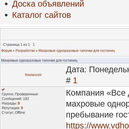
Доска объявлений
Каталог сайтов
Страница
1
из
1
1
Форум
»
Разработки
»
Махровые одноразовые тапочки для гостиниц
Махровые одноразовые тапочки для гостиниц
Дата: Понедельн
freelanceir
#
1
Компания «Все 
Группа: Проверенные
Сообщений:
192
махровые однор
Награды:
0
Репутация:
0
пребывание гос
Статус:
Offline
https://www.vdho