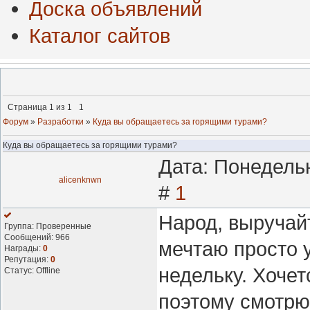
Доска объявлений
Каталог сайтов
Страница
1
из
1
1
Форум
»
Разработки
»
Куда вы обращаетесь за горящими турами?
Куда вы обращаетесь за горящими турами?
Дата: Понедельн
alicenknwn
#
1
Народ, выручайт
Группа: Проверенные
Сообщений:
966
мечтаю просто у
Награды:
0
Репутация:
0
недельку. Хочет
Статус:
Offline
поэтому смотрю