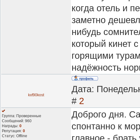
когда отель и п
заметно дешевл
нибудь сомните
который кинет 
горящими турам
надёжность нор
Дата: Понедельн
kxf90kost
#
2
Доброго дня. Са
Группа: Проверенные
Сообщений:
960
спонтанно к мо
Награды:
0
Репутация:
0
главное - брать
Статус:
Offline