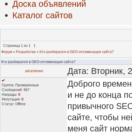
Доска объявлений
Каталог сайтов
Страница
1
из
1
1
Форум
»
Разработки
»
Кто разбирался в GEO-оптимизации сайта?
Кто разбирался в GEO-оптимизации сайта?
Дата: Вторник, 
alicenknwn
Доброго време
Группа: Проверенные
Сообщений:
967
и не до конца п
Награды:
0
Репутация:
0
привычного SEO
Статус:
Offline
сайте, чтобы не
меня сайт норм