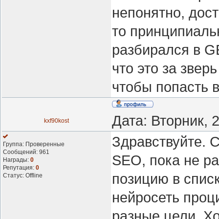
непонятно, дост
то принципиальн
разбирался в G
что это за звер
чтобы попасть в
Дата: Вторник, 
kxf90kost
Здравствуйте. 
Группа: Проверенные
Сообщений:
961
SEO, пока не ра
Награды:
0
Репутация:
0
позицию в списк
Статус:
Offline
нейросеть проци
разные цели. Х