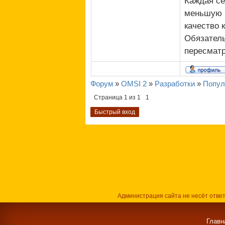
Каждая се
меньшую р
качество 
Обязатель
пересмат
Форум
»
OMSI 2
»
Разработки
»
Попул
Страница
1
из
1
1
Администрация сайта не несёт отве
Главн