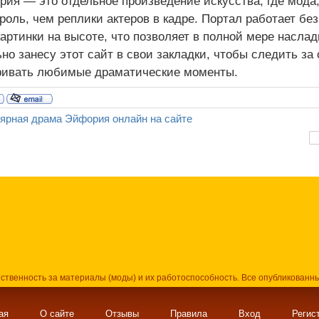
рия — это отдельное произведение искусства, где мода,
оль, чем реплики актеров в кадре. Портал работает без
картинки на высоте, что позволяет в полной мере наслад
но занесу этот сайт в свои закладки, чтобы следить за
ривать любимые драматические моменты.
ярная драма Эйфория онлайн на сайте
тственность за материалы (моды) и их работоспособность. Все опубликованн
ая
О сайте
Отзывы
Правила
Вход
Регис