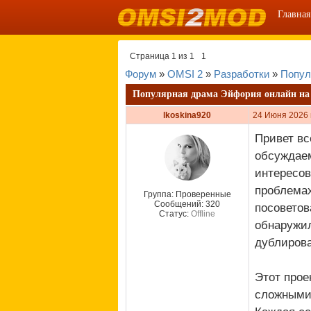
Главная
Страница
1
из
1
1
Форум
»
OMSI 2
»
Разработки
»
Попул
Популярная драма Эйфория онлайн на 
lkoskina920
24 Июня 2026 
Привет вс
обсуждаем
интересов
проблемах
Группа: Проверенные
Сообщений:
320
посоветов
Статус:
Offline
обнаружил
дублиров
Этот прое
сложными,