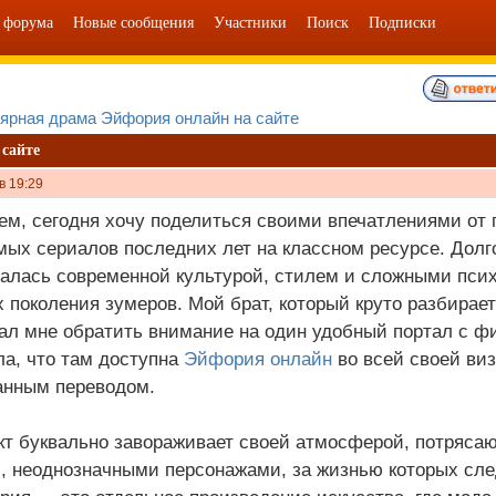
 форума
Новые сообщения
Участники
Поиск
Подписки
ярная драма Эйфория онлайн на сайте
сайте
в 19:29
ем, сегодня хочу поделиться своими впечатлениями от 
ых сериалов последних лет на классном ресурсе. Долг
алась современной культурой, стилем и сложными пси
 поколения зумеров. Мой брат, который круто разбирает
ал мне обратить внимание на один удобный портал с фи
а, что там доступна
Эйфория онлайн
во всей своей виз
анным переводом.
кт буквально завораживает своей атмосферой, потряса
 неоднозначными персонажами, за жизнью которых сле