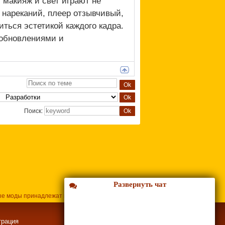
 макияж и свет играют не
 нареканий, плеер отзывчивый,
иться эстетикой каждого кадра.
 обновлениями и
Поиск:
Развернуть чат
ые моды принадлежат их владельцам.
трация