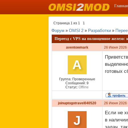
Главная
Страница
1
из
1
1
Форум
»
OMSI 2
»
Разработки
»
Перее
Переезд с VPS на полноценное железо: 
aventowmark
26 Июня 2026 
Приветств
A
выделенно
готовых с
Группа: Проверенные
Сообщений:
9
Статус:
Offline
joinuptogotravel040520
26 Июня 2026 
Если не х
J
в наличии
задач, та