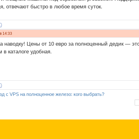
я, отвечают быстро в любое время суток.
в 14:33
а наводку! Цены от 10 евро за полноценный дедик — это
м в каталоге удобная.
зд с VPS на полноценное железо: кого выбрать?