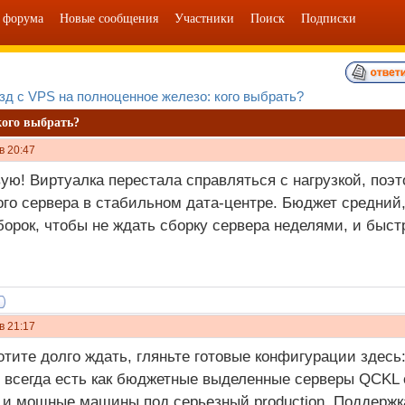
 форума
Новые сообщения
Участники
Поиск
Подписки
зд с VPS на полноценное железо: кого выбрать?
кого выбрать?
в 20:47
ую! Виртуалка перестала справляться с нагрузкой, поэт
го сервера в стабильном дата-центре. Бюджет средний,
борок, чтобы не ждать сборку сервера неделями, и быст
в 21:17
отите долго ждать, гляньте готовые конфигурации здесь
 всегда есть как бюджетные выделенные серверы QCKL 
к и мощные машины под серьезный production. Поддержк