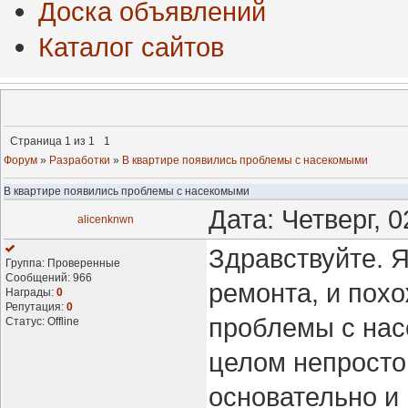
Доска объявлений
Каталог сайтов
Страница
1
из
1
1
Форум
»
Разработки
»
В квартире появились проблемы с насекомыми
В квартире появились проблемы с насекомыми
Дата: Четверг, 
alicenknwn
Здравствуйте. Я
Группа: Проверенные
Сообщений:
966
ремонта, и похо
Награды:
0
Репутация:
0
проблемы с нас
Статус:
Offline
целом непростой
основательно и 