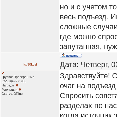
но и с учетом т
весь подъезд. 
сложные случаи
где можно спро
запутанная, ну
Дата: Четверг, 
kxf90kost
Здравствуйте! 
Группа: Проверенные
Сообщений:
960
очаг на подъезд
Награды:
0
Репутация:
0
Спросить сове
Статус:
Offline
разделах по на
когда источник