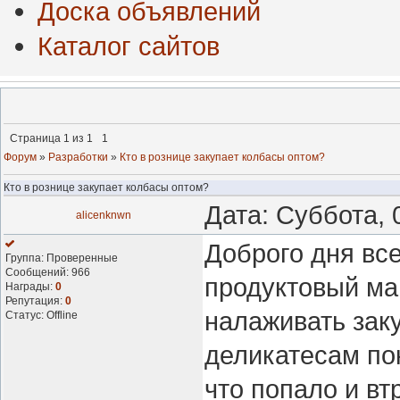
Доска объявлений
Каталог сайтов
Страница
1
из
1
1
Форум
»
Разработки
»
Кто в рознице закупает колбасы оптом?
Кто в рознице закупает колбасы оптом?
Дата: Суббота, 
alicenknwn
Доброго дня все
Группа: Проверенные
Сообщений:
966
продуктовый маг
Награды:
0
Репутация:
0
налаживать заку
Статус:
Offline
деликатесам пок
что попало и вт