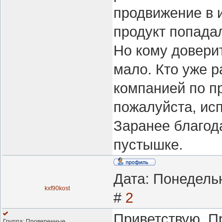
продвижение в 
продукт попада
Но кому доверит
мало. Кто уже 
компанией по п
пожалуйста, ис
Заранее благод
пустышке.
Дата: Понедельн
kxf90kost
#
2
Приветствую. П
Группа: Проверенные