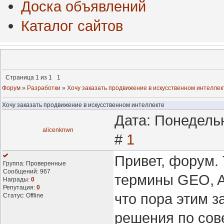
Доска объявлений
Каталог сайтов
Страница
1
из
1
1
Форум
»
Разработки
»
Хочу заказать продвижение в искусственном интеллек
Хочу заказать продвижение в искусственном интеллекте
Дата: Понедельн
alicenknwn
#
1
Привет, форум.
Группа: Проверенные
Сообщений:
967
термины GEO, A
Награды:
0
Репутация:
0
что пора этим 
Статус:
Offline
решения по сов