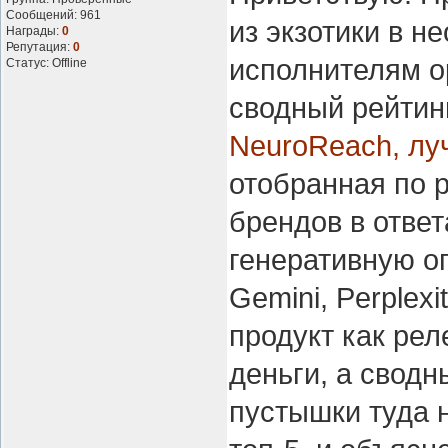
Сообщений:
961
из экзотики в н
Награды:
0
Репутация:
0
исполнителям о
Статус:
Offline
сводный рейтинг
NeuroReach, лу
отобранная по 
брендов в отве
генеративную о
Gemini, Perplex
продукт как рел
деньги, а свод
пустышки туда н