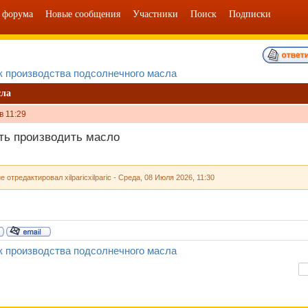
 форума
Новые сообщения
Участники
Поиск
Подписки
к производства подсолнечного масла
сла
в 11:29
ть производить масло
е отредактировал
xilparicxilparic
-
Среда, 08 Июля 2026, 11:30
к производства подсолнечного масла