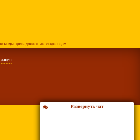
ые моды принадлежат их владельцам.
трация
Развернуть чат