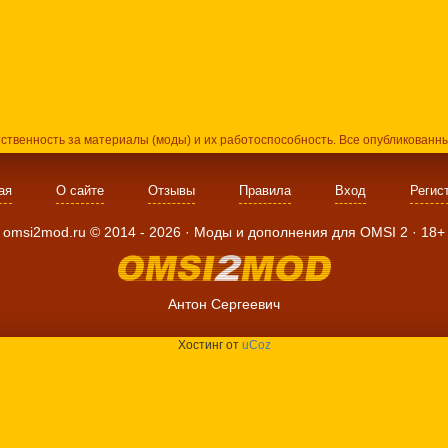
тственность за материалы (моды) и их работоспособность. Все опубликованн
ая
О сайте
Отзывы
Правила
Вход
Регис
omsi2mod.ru ©
2014
- 2026 · Моды и дополнения для OMSI 2 ·
18+
Антон Сергеевич
Хостинг от
uCoz