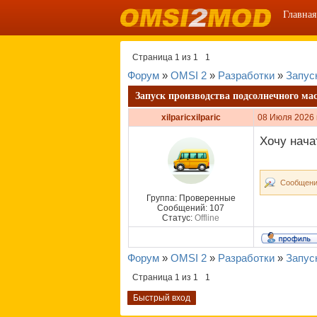
Главная
Страница
1
из
1
1
Форум
»
OMSI 2
»
Разработки
»
Запус
Запуск производства подсолнечного ма
xilparicxilparic
08 Июля 2026 
Хочу нача
Сообщени
Группа: Проверенные
Сообщений:
107
Статус:
Offline
Форум
»
OMSI 2
»
Разработки
»
Запус
Страница
1
из
1
1