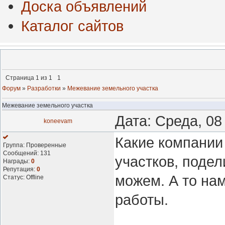
Доска объявлений
Каталог сайтов
Страница
1
из
1
1
Форум
»
Разработки
»
Межевание земельного участка
Межевание земельного участка
Дата: Среда, 08
koneevam
Какие компании
Группа: Проверенные
Сообщений:
131
участков, подел
Награды:
0
Репутация:
0
можем. А то на
Статус:
Offline
работы.