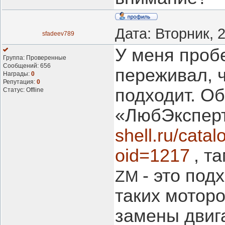
Дата: Вторник, 
sfadeev789
У меня пробе
Группа: Проверенные
Сообщений:
656
переживал, 
Награды:
0
Репутация:
0
подходит. Об
Статус:
Offline
«ЛюбЭкспер
shell.ru/catal
oid=1217
, т
- это по
ZM
таких мотор
замены двига