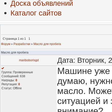
Доска объявлений
Каталог сайтов
Страница
1
из
1
1
Форум
»
Разработки
»
Масло для пробега
Масло для пробега
Дата: Вторник, 
mariboborisgd
Машине уже 
Группа: Проверенные
Сообщений:
638
думаю, нужно
Награды:
0
Репутация:
0
масло. Может
Статус:
Offline
ситуацией и 
внимание?