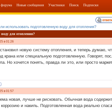
 форума
Новые сообщения
Участники
Поиск
Подписки
 ли использовать подготовленную воду для отопления?
 воду для отопления?
25 в 01:26
становил новую систему отопления, и теперь думаю, ч
од крана или специальную подготовленную. Говорят, по
тла. Но хочется понять, правда ли это, или просто марке
25 в 01:57
ема новая, лучше не рисковать. Обычная вода содержит
коррозию и накипь. Подготовленная вода реально спаса