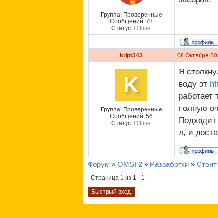
Группа: Проверенные
Сообщений:
78
Статус:
Offline
kript343
08 Октября 20
Я столкну
K
воду от
ht
работает 
полную оч
Группа: Проверенные
Сообщений:
56
Подходит 
Статус:
Offline
л, и дост
Форум
»
OMSI 2
»
Разработки
»
Стоит
Страница
1
из
1
1