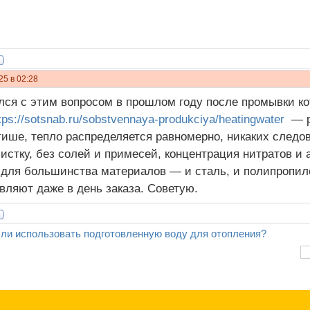
25 в 02:28
лся с этим вопросом в прошлом году после промывки ко
tps://sotsnab.ru/sobstvennaya-produkciya/heatingwater
— р
тише, тепло распределяется равномерно, никаких следов
истку, без солей и примесей, концентрация нитратов 
для большинства материалов — и сталь, и полипропиле
авляют даже в день заказа. Советую.
 ли использовать подготовленную воду для отопления?