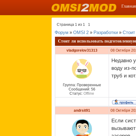
Главная
Страница
1
из
1
1
Форум
»
OMSI 2
»
Разработки
»
Стоит
Стоит ли использовать подготовленную
vladgorelov31313
08 Октября 20
Недавно у
воду из-п
труб и ко
Группа: Проверенные
Сообщений:
56
Статус:
Offline
andrsit91
08 Октября 20
Если сист
вызывают 
засоров.