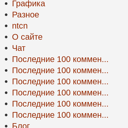
Графика
Разное
ntcn
О сайте
Чат
Последние 100 коммен...
Последние 100 коммен...
Последние 100 коммен...
Последние 100 коммен...
Последние 100 коммен...
Последние 100 коммен...
Блог