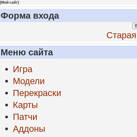
[
Мой сайт
]
Форма входа
В
Старая
Меню сайта
Игра
Модели
Перекраски
Карты
Патчи
Аддоны