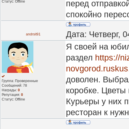
перед отправкой
Статус:
Offline
спокойно перес
Дата: Четверг, 
andrsit91
Я своей на юби
раздел
https://ni
novgorod.ruskus.
доволен. Выбра
Группа: Проверенные
Сообщений:
78
коробке. Цветы 
Награды:
0
Репутация:
0
Курьеры у них 
Статус:
Offline
ресторан к нуж