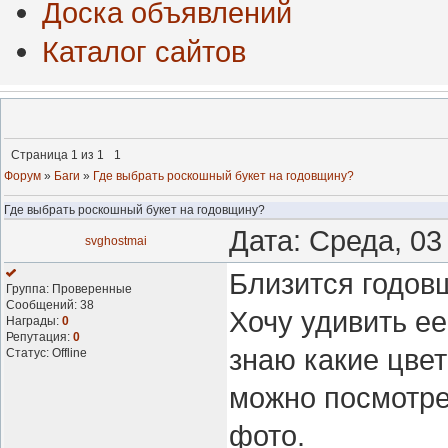
Доска объявлений
Каталог сайтов
Страница
1
из
1
1
Форум
»
Баги
»
Где выбрать роскошный букет на годовщину?
Где выбрать роскошный букет на годовщину?
Дата: Среда, 03
svghostmai
Близится годов
Группа: Проверенные
Сообщений:
38
Хочу удивить е
Награды:
0
Репутация:
0
знаю какие цве
Статус:
Offline
можно посмотре
фото.