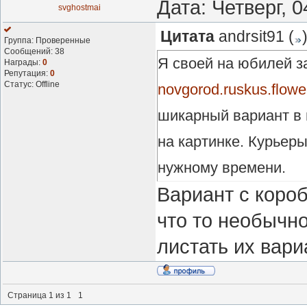
Дата: Четверг, 
svghostmai
Цитата
andrsit91
(
Группа: Проверенные
Сообщений:
38
Я своей на юбилей 
Награды:
0
Репутация:
0
Статус:
Offline
novgorod.ruskus.flowe
шикарный вариант в 
на картинке. Курьеры
нужному времени.
Вариант с короб
что то необычно
листать их вари
Страница
1
из
1
1