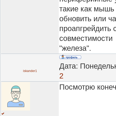
такие как мышь 
обновить или ч
проапгрейдить 
совместимости
"железа".
Дата: Понедельн
iskander1
2
Посмотрю коне