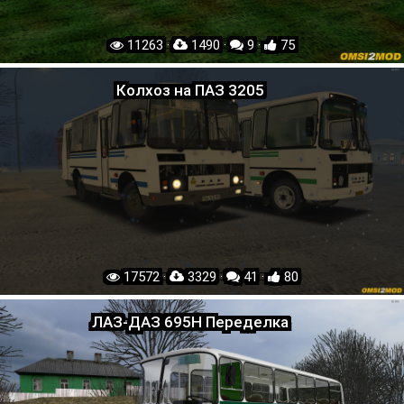
11263 ·
1490 ·
9 ·
75
Колхоз на ПАЗ 3205
17572 ·
3329 ·
41 ·
80
ЛАЗ-ДАЗ 695Н Переделка