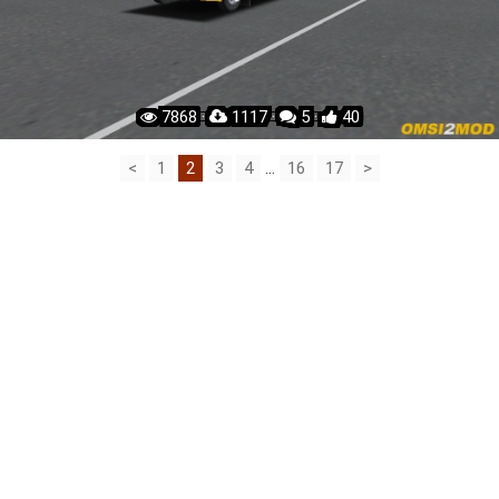
7868 ·
1117 ·
5 ·
40
<
1
2
3
4
...
16
17
>