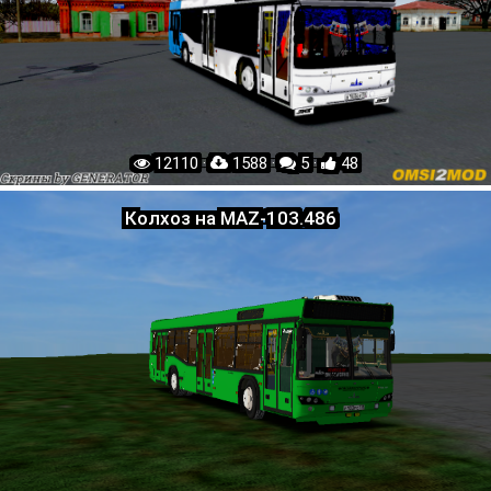
12110 ·
1588 ·
5 ·
48
Колхоз на MAZ-103.486