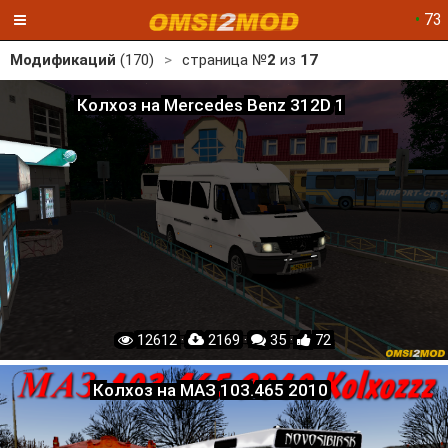
•
73
Модификаций
(170)
>
страница №
2
из
17
Колхоз на Mercedes Benz 312D 1
12612 ·
2169 ·
35 ·
72
Колхоз на МАЗ 103.465 2010