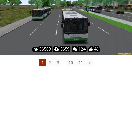
36509 ·
5659 ·
124 ·
46
1
2
3
...
10
11
>