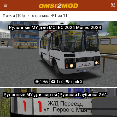
•
82
Патчи
(105)
>
страница №
1
из
11
Рулонные МУ для МОГЕС 2024 Могес 2024
1766 ·
138 ·
3 ·
2
Рулонные МУ для карты "Русская Глубинка 2.6"