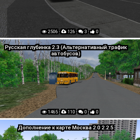
2506 ·
126 ·
3 ·
0
Русская глубинка 2.3 (Альтернативный трафик
автобусов)
1465 ·
110 ·
0 ·
0
Дополнение к карте Москва 2.0 2.2.5