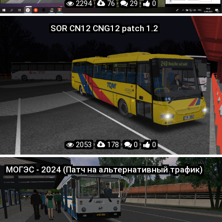
2294 ·
76 ·
29 ·
0
SOR CN12 CNG12 patch 1.2
2053 ·
178 ·
0 ·
0
МОГЭС - 2024 (Патч на альтернативный трафик)