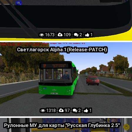
1673 ·
109 ·
2 ·
1
Светлагорск Alpha 1(Release-PATCH)
1318 ·
97 ·
2 ·
1
Рулонные МУ для карты "Русская Глубинка 2.5"