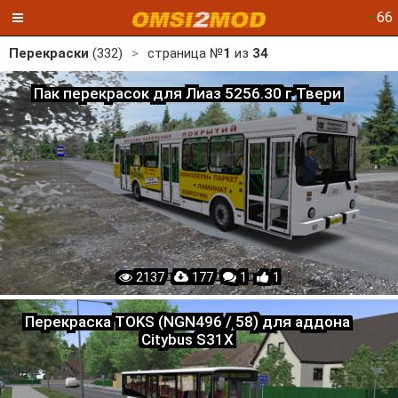
•
66
Перекраски
(332)
>
страница №
1
из
34
Пак перекрасок для Лиаз 5256.30 г.Твери
2137 ·
177 ·
1 ·
1
Перекраска TOKS (NGN496 / 58) для аддона
Citybus S31X