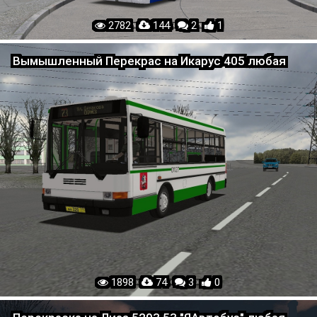
2782 ·
144 ·
2 ·
1
Вымышленный Перекрас на Икарус 405 любая
1898 ·
74 ·
3 ·
0