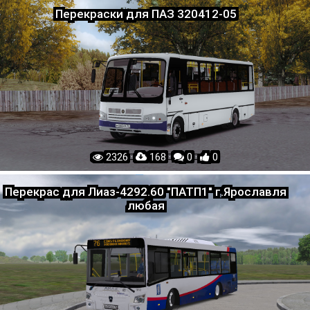
Перекраски для ПАЗ 320412-05
2326 ·
168 ·
0 ·
0
Перекрас для Лиаз-4292.60 "ПАТП1" г.Ярославля
любая