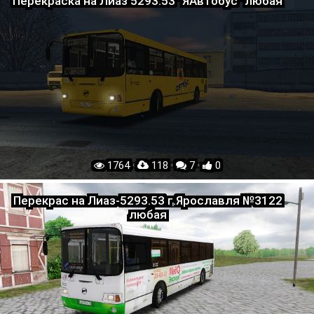
Перекраска на Лиаз 5293.53 "ЯАвтобус" любая
1764 ·
118 ·
7 ·
0
Перекрас на Лиаз-5293.53 г.Ярославля №3122
любая