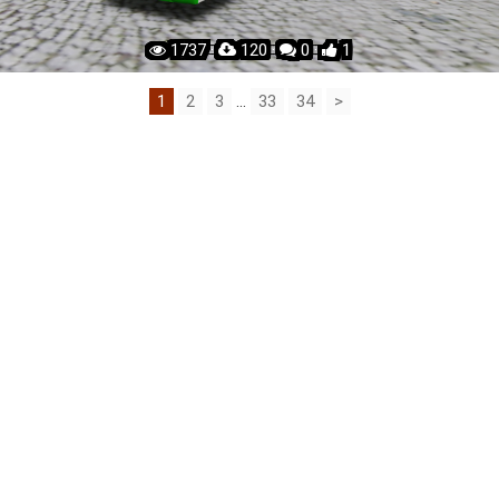
1737 ·
120 ·
0 ·
1
1
2
3
...
33
34
>