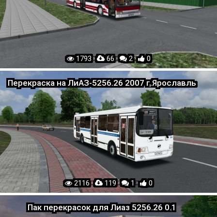
1793 ·
66 ·
2 ·
0
Перекраска на ЛиАЗ-5256.26 2007 г.Ярославль
2116 ·
119 ·
1 ·
0
Пак перекрасок для Лиаз 5256.26 0.1