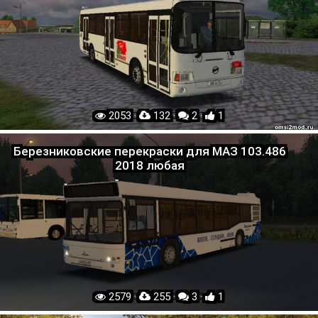
2053 ·
132 ·
2 ·
1
Березниковские перекраски для МАЗ 103.486
2018 любая
2579 ·
255 ·
3 ·
1