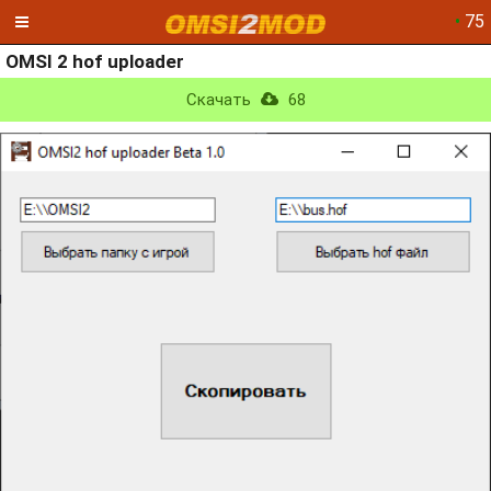
•
75
OMSI 2 hof uploader
Скачать
68