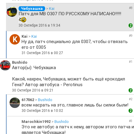
Чебухашка
>
Kai
#8
Патч для MB O307 ПО РУССКОМУ НАПИСАНО!!!!!
30 Октября 2016 в 19:34
2
Kai
>
Kai
#9
K
Ну да, патч специально для 0307, чтобы отвязать
его от 0305
31 Октября 2016 в 00:27
Bushido
#1
Автор(ы): Чебухашка
Какой, нахрен, Чебухашка, может быть ещё крокодил
Гена? Автор автобуса - Perotinus
30 Октября 2016 в 09:21
2
617062
>
Bushido
#2
всем насрать на это, главное лишь бы силки были!
30 Октября 2016 в 10:02
2
Marochkin1992
>
Bushido
#3
Это не автобус а патч к нему, автором этого патча и
является Чебухашка!