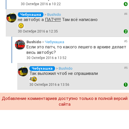
30 Октября 2016 в 10:22
6
Чебухашка
>
Bushido
#4
не автобус а
ПАТЧ!!!!
Там всё написано
30 Октября 2016 в 12:35
2
Bushido
>
Чебухашка
#5
Если это патч, то какого лешего в архиве делает
весь автобус?
30 Октября 2016 в 13:52
Чебухашка
>
Bushido
#6
Так выложил чтоб не спрашивали
30 Октября 2016 в 13:56
1
Добавление комментариев доступно только в полной версий
сайта