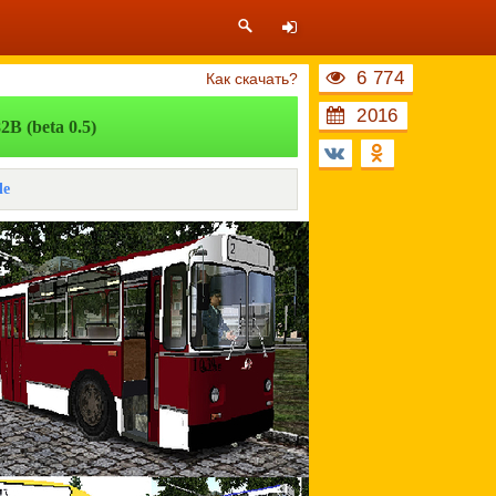
6 774
Как скачать?
2016
В (beta 0.5)
le