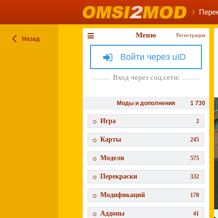
Пере
Меню
Регистрация
Назад
Войти через uID
Вход через соц.сети:
Моды и дополнения
1 730
Игра
2
Карты
245
Модели
575
Перекраски
332
Модификаций
170
Аддоны
41