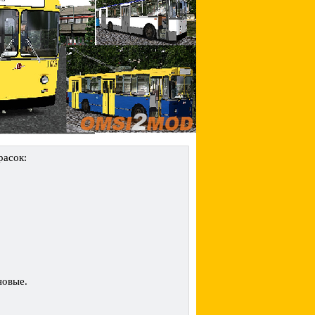
расок:
новые.