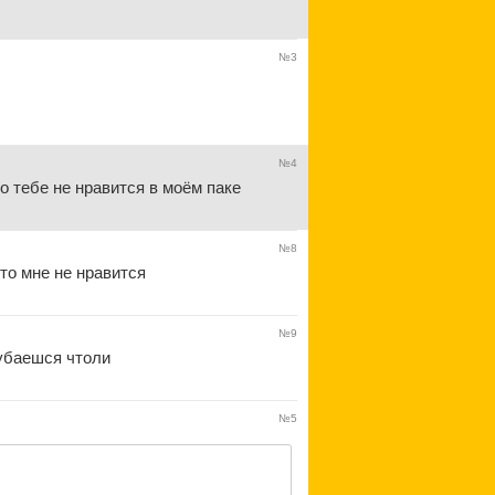
№3
№4
что тебе не нравится в моём паке
№8
что мне не нравится
№9
рубаешся чтоли
№5