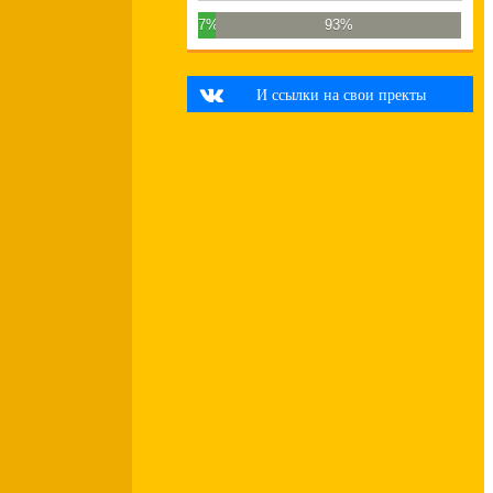
7%
93%
И ссылки на свои пректы