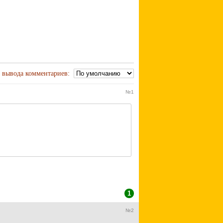
 вывода комментариев:
№1
1
№2