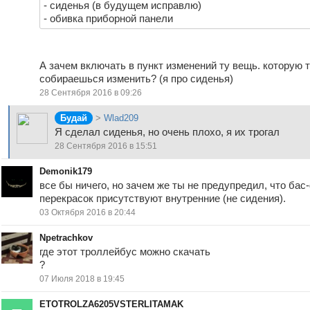
- сиденья (в будущем исправлю)
- обивка приборной панели
А зачем включать в пункт изменений ту вещь. которую т
собираешься изменить? (я про сиденья)
28 Сентября 2016 в 09:26
Будай
>
Wlad209
Я сделал сиденья, но очень плохо, я их трогал
28 Сентября 2016 в 15:51
Demonik179
все бы ничего, но зачем же ты не предупредил, что бас
перекрасок присутствуют внутренние (не сидения).
03 Октября 2016 в 20:44
Npetrachkov
где этот троллейбус можно скачать
?
07 Июля 2018 в 19:45
ETOTROLZA6205VSTERLITAMAK