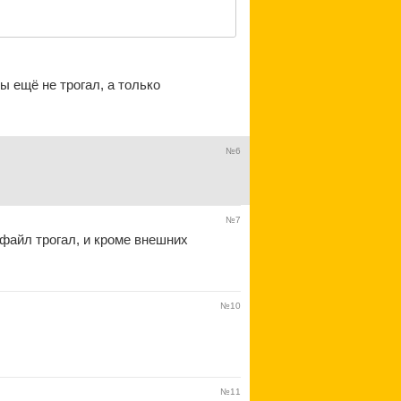
ы ещё не трогал, а только
№6
№7
-файл трогал, и кроме внешних
№10
№11