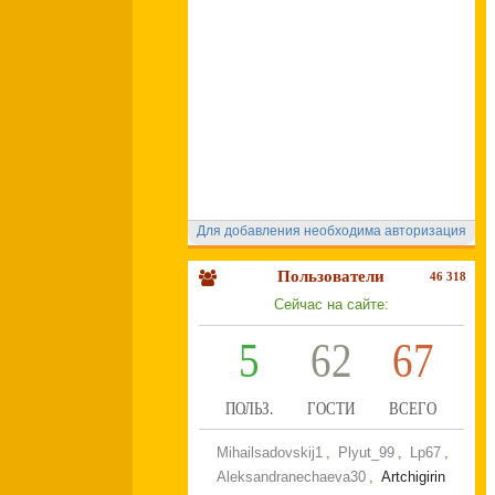
Для добавления необходима авторизация
Пользователи
46 318
Сейчас на сайте:
5
62
67
ПОЛЬЗ.
ГОСТИ
ВСЕГО
Mihailsadovskij1
,
Plyut_99
,
Lp67
,
Aleksandranechaeva30
,
Artchigirin