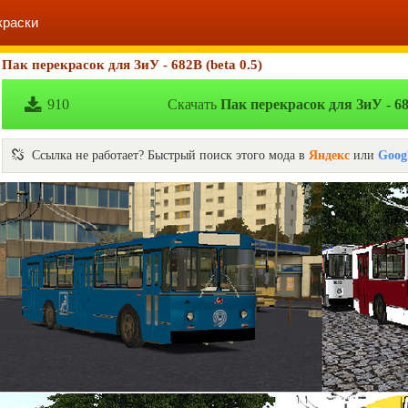
краски
Пак перекрасок для ЗиУ - 682В (beta 0.5)
910
Скачать
Пак перекрасок для ЗиУ - 682
Ссылка не работает? Быстрый поиск этого мода в
Яндекс
или
Goog