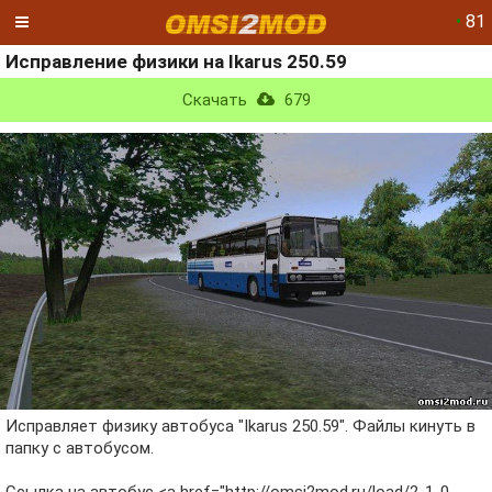
•
81
Исправление физики на Ikarus 250.59
Скачать
679
Исправляет физику автобуса "Ikarus 250.59". Файлы кинуть в
папку с автобусом.