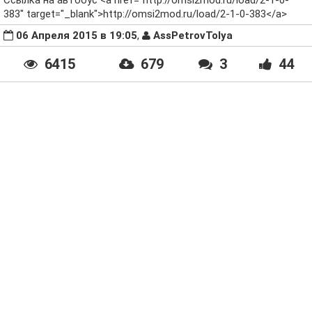
Ссылка на автобус <a href="http://omsi2mod.ru/load/2-1-0-
383" target="_blank">http://omsi2mod.ru/load/2-1-0-383</a>
06 Апреля 2015 в 19:05
,
AssPetrovTolya
6415
679
3
44